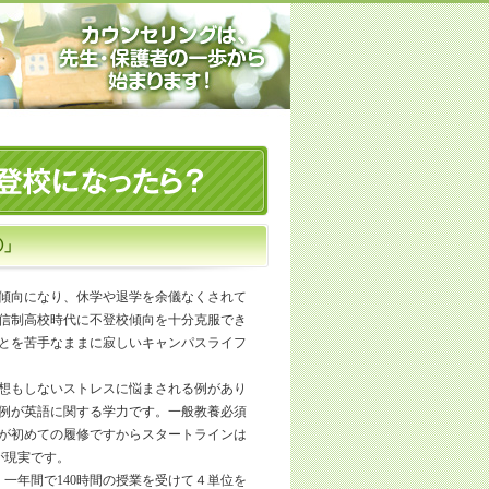
②」
傾向になり、休学や退学を余儀なくされて
信制高校時代に不登校傾向を十分克服でき
とを苦手なままに寂しいキャンパスライフ
想もしないストレスに悩まされる例があり
例が英語に関する学力です。一般教養必須
が初めての履修ですからスタートラインは
が現実です。
一年間で140時間の授業を受けて４単位を