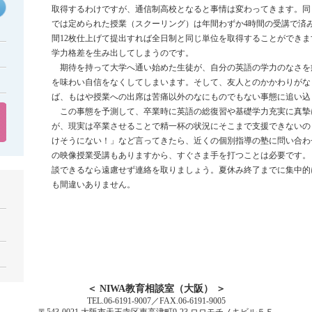
取得するわけですが、通信制高校となると事情は変わってきます。同
では定められた授業（スクーリング）は年間わずか4時間の受講で済
間12枚仕上げて提出すれば全日制と同じ単位を取得することができ
学力格差を生み出してしまうのです。
期待を持って大学へ通い始めた生徒が、自分の英語の学力のなさを
を味わい自信をなくしてしまいます。そして、友人とのかかわりがな
ば、もはや授業への出席は苦痛以外のなにものでもない事態に追い込
この事態を予測して、卒業時に英語の総復習や基礎学力充実に真摯
が、現実は卒業させることで精一杯の状況にそこまで支援できないの
けそうにない！」など言ってきたら、近くの個別指導の塾に問い合わ
の映像授業受講もありますから、すぐさま手を打つことは必要です。
談できるなら遠慮せず連絡を取りましょう。夏休み終了までに集中的
も間違いありません。
＜ NIWA教育相談室（大阪） ＞
TEL.06-6191-9007／FAX.06-6191-9005