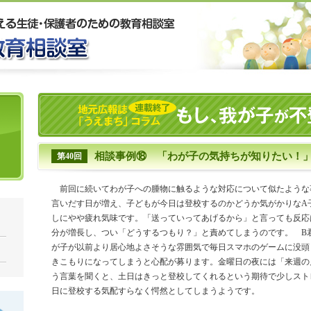
相談事例⑱ 「わが子の気持ちが知りたい！
第40回
前回に続いてわが子への腫物に触るような対応について似たような
言いだす日が増え、子どもが今日は登校するのかどうか気がかりなA
しにやや疲れ気味です。「送っていってあげるから」と言っても反応
分が増長し、つい「どうするつもり？」と責めてしまうのです。 B
が子が以前より居心地よさそうな雰囲気で毎日スマホのゲームに没頭
きこもりになってしまうと心配が募ります。金曜日の夜には「来週の
う言葉を聞くと、土日はきっと登校してくれるという期待で少しスト
日に登校する気配すらなく愕然としてしまうようです。