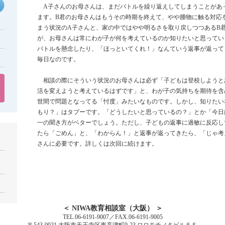
A子さんのお母さんは、まだバトルを繰り返えしてしまうことがあ
ます。B君のお母さんはもうその時期を終えて、やや腫物に触る対応
まう状況のA子さんと、家の中ではやや明るさを取り戻しつつあるB
が、お母さんは常にわが子が何を考えているのか知りたいと思ってい
バトルを懸念したり、「ほっといてくれ！」なんていう返事が返って
毎日なのです。
相談の際にそういう状況のお母さんは必ず「子どもは登校しようと
活を変えようと考えているはずです」と、わが子の気持ちを期待を含
世間で問題となってる「忖度」みたいなものです。しかし、知りたい
もり？」はタブーです。「どうしたいと思っているの？」とか「今日
一の聞き方がベターでしょう。ただし、子どもの返事に過敏に反応し
たら「ごめん」と、「わからん！」と返事が返ってきたら、「じゃ考
さんに必要です。詳しくは次回に続けます。
＜ NIWA教育相談室（大阪） ＞
TEL.06-6191-9007／FAX.06-6191-9005