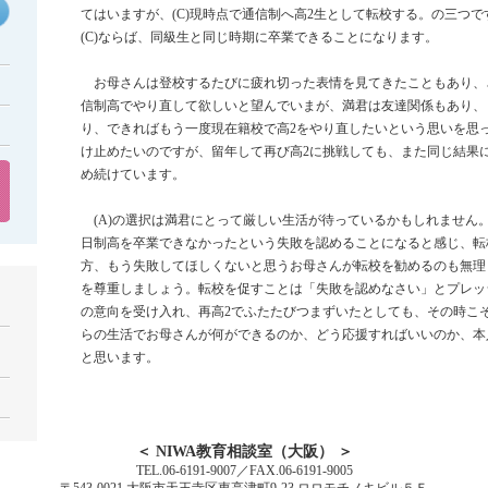
てはいますが、(C)現時点で通信制へ高2生として転校する。の三つです
(C)ならば、同級生と同じ時期に卒業できることになります。
お母さんは登校するたびに疲れ切った表情を見てきたこともあり、
信制高でやり直して欲しいと望んでいまが、満君は友達関係もあり、
り、できればもう一度現在籍校で高2をやり直したいという思いを思
け止めたいのですが、留年して再び高2に挑戦しても、また同じ結果
め続けています。
(A)の選択は満君にとって厳しい生活が待っているかもしれません
日制高を卒業できなかったという失敗を認めることになると感じ、転
方、もう失敗してほしくないと思うお母さんが転校を勧めるのも無理
を尊重しましょう。転校を促すことは「失敗を認めなさい」とプレッ
の意向を受け入れ、再高2でふたたびつまずいたとしても、その時こ
らの生活でお母さんが何ができるのか、どう応援すればいいのか、本
と思います。
＜ NIWA教育相談室（大阪） ＞
TEL.06-6191-9007／FAX.06-6191-9005