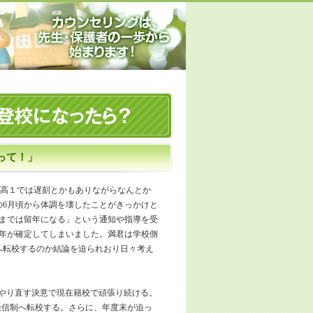
って！」
し高１では遅刻とかもありながらなんとか
の6月頃から体調を壊したことがきっかけと
までは留年になる」という通知や指導を受
留年が確定してしまいました。満君は学校側
へ転校するのか結論を迫られおり日々考え
をやり直す決意で現在籍校で頑張り続ける。
に通信制へ転校する。さらに、年度末が迫っ