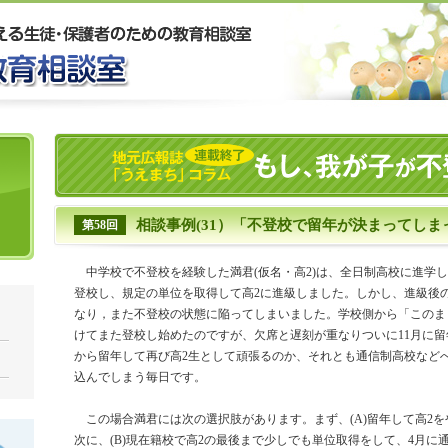
相談事例(31）「不登校で留年が決まってしま
第58回
中学校で不登校を経験した満君(仮名・高2)は、全日制高校に進学
登校し、規定の単位を取得して高2に進級しました。しかし、進級後
なり，また不登校の状態に陥ってしまいました。学校側から「このま
けてまた登校し始めたのですが、欠席と遅刻が重なりついに11月に
から留年して再び高2生として頑張るのか、それとも通信制高校など
込んでしまう毎日です。
この場合満君には次の選択肢があります。まず、(A)留年して高2
次に、(B)現在籍校で高2の最後まで少しでも単位取得をして、4月