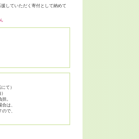
応援していただく寄付として納めて
ん
。
話にて）
内）
負担。
場合は、
すので、