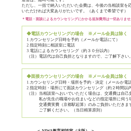
ただし、一括で納入いただいた会費は、今後の当相談室を
いただければ大変ありがたいです。（あくまで希望です）
＊電話・面談によるカウンセリングにかかる追加費用は一切ありませ
◆電話カウンセリングの場合 ※メール会員は除く
1.カウンセリング日時を予約（メールか電話にて）
2.指定時刻に相談室に電話
3.電話によるカウンセリング（約３０分以内）
（注）電話代は自己負担となりますので、ご了解下さい
◆面接カウンセリングの場合 ※メール会員は除く
1.カウンセリング日時・場所を予約・決定（メールか電
2.指定時刻・場所にて面談カウンセリング（約２時間以
（注）当相談室へおいでいただく場合は、交通費は自己
私が先生の職場やお住まいなどの指定場所に伺う
交通費実費（京都駅起算）のみご負担いただきま
ご了解ください。（当日精算原則）
＜ NIWA教育相談室（大阪） ＞